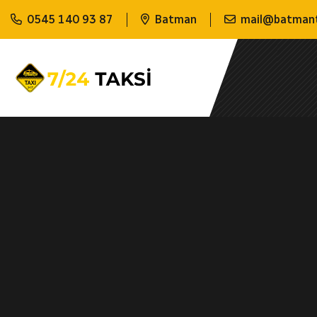
0545 140 93 87
Batman
mail@batmant