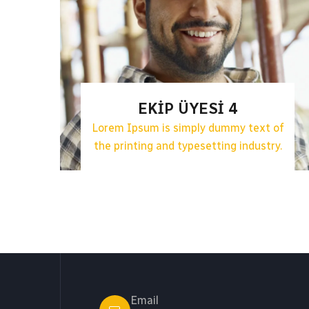
EKIP ÜYESI 4
Lorem Ipsum is simply dummy text of
the printing and typesetting industry.
Email