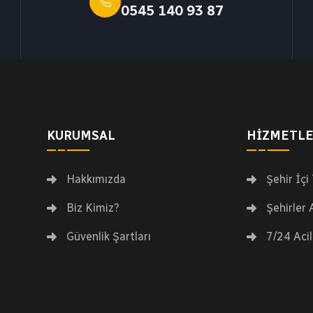
0545 140 93 87
KURUMSAL
HIZMETL
Hakkımızda
Şehir İçi
Biz Kimiz?
Şehirler 
Güvenlik Şartları
7/24 Acil