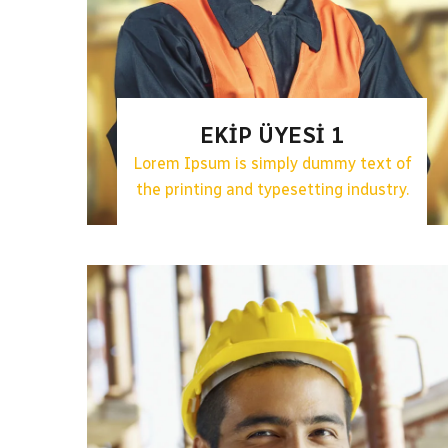
EKIP ÜYESI 1
Lorem Ipsum is simply dummy text of
the printing and typesetting industry.